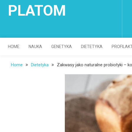
Skip
PLATOM
to
content
HOME
NAUKA
GENETYKA
DIETETYKA
PROFILAK
Home
Dietetyka
Zakwasy jako naturalne probiotyki – k