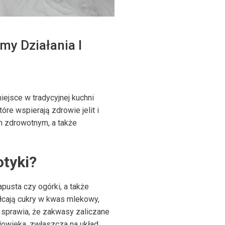
my Działania I
jsce w tradycyjnej kuchni
óre wspierają zdrowie jelit i
m zdrowotnym, a także
otyki?
apusta czy ogórki, a także
łcają cukry w kwas mlekowy,
i sprawia, że zakwasy zaliczane
łowieka, zwłaszcza na układ