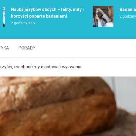
Nauka języków obcych – fakty, mity i
Badania gen
korzyści poparte badaniami
2 godziny ago
2 godziny ago
TYKA
PORADY
orzyści, mechanizmy działania i wyzwania