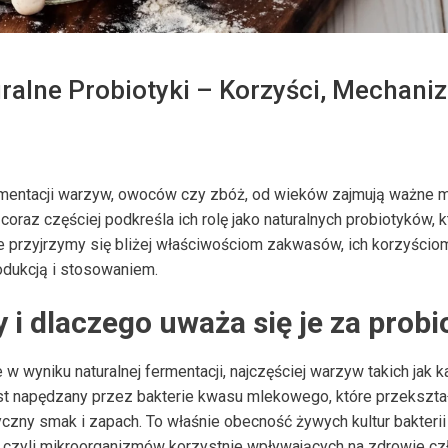
alne Probiotyki – Korzyści, Mechaniz
entacji warzyw, owoców czy zbóż, od wieków zajmują ważne mie
oraz częściej podkreśla ich rolę jako naturalnych probiotyków, kt
e przyjrzymy się bliżej właściwościom zakwasów, ich korzyścio
dukcją i stosowaniem.
i dlaczego uważa się je za probi
 wyniku naturalnej fermentacji, najczęściej warzyw takich jak k
st napędzany przez bakterie kwasu mlekowego, które przekszta
czny smak i zapach. To właśnie obecność żywych kultur bakteri
– czyli mikroorganizmów korzystnie wpływających na zdrowie cz