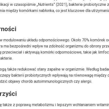
ikacji w czasopiśmie „Nutrients” (2021), bakterie probiotyczne 
nia między komórkami nabłonka, co jest kluczowe dla utrzymania
rności
ę w modulowaniu układu odpornościowego. Około 70% komórek o
lora ma bezpośredni wpływ na zdolność organizmu do obrony prze
 przeciwciał i aktywują komórki odpornościowe, takie jak limfoc
bakterie.
gą także redukować stany zapalne w organizmie. Według badań
zczepy bakterii probiotycznych wpływają na równowagę między 
dzić objawy chorób autoimmunologicznych czy alergii.
rzyści
 także z poprawą metabolizmu i lepszym wchłanianiem witamin,