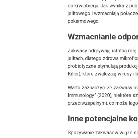
do krwiobiegu. Jak wynika z publ
jelitowego i wzmacniają połącze
pokarmowego.
Wzmacnianie odpo
Zakwasy odgrywają istotną rol
jelitach, dlatego zdrowa mikrof
probiotyczne stymulują produkcję
Killer), które zwalczają wirusy i 
Warto zaznaczyć, że zakwasy mo
Immunology” (2020), niektóre s
przeciwzapalnymi, co może łago
Inne potencjalne ko
Spożywanie zakwasów wiąże się