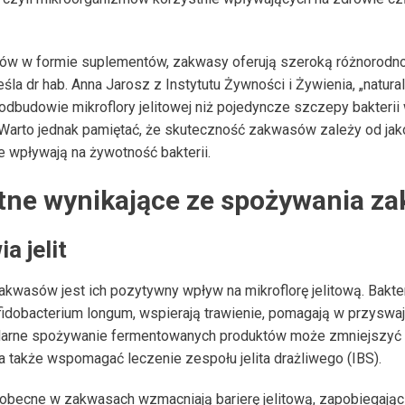
ów w formie suplementów, zakwasy oferują szeroką różnorodno
śla dr hab. Anna Jarosz z Instytutu Żywności i Żywienia, „natural
dbudowie mikroflory jelitowej niż pojedyncze szczepy bakterii 
 Warto jednak pamiętać, że skuteczność zakwasów zależy od jako
 wpływają na żywotność bakterii.
tne wynikające ze spożywania z
a jelit
akwasów jest ich pozytywny wpływ na mikroflorę jelitową. Bakte
ifidobacterium longum, wspierają trawienie, pomagają w przyswa
larne spożywanie fermentowanych produktów może zmniejszyć r
, a także wspomagać leczenie zespołu jelita drażliwego (IBS).
 obecne w zakwasach wzmacniają barierę jelitową, zapobiegając