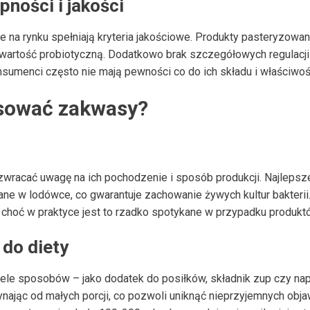
ności i jakości
na rynku spełniają kryteria jakościowe. Produkty pasteryzowan
ch wartość probiotyczną. Dodatkowo brak szczegółowych regulac
nsumenci często nie mają pewności co do ich składu i właściwoś
osować zakwasy?
racać uwagę na ich pochodzenie i sposób produkcji. Najlepsz
e w lodówce, co gwarantuje zachowanie żywych kultur bakterii.
i, choć w praktyce jest to rzadko spotykane w przypadku produ
do diety
e sposobów – jako dodatek do posiłków, składnik zup czy napo
nając od małych porcji, co pozwoli uniknąć nieprzyjemnych obj