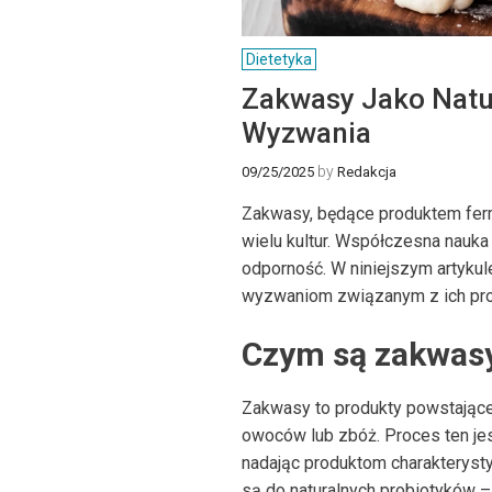
Dietetyka
Zakwasy Jako Natur
Wyzwania
by
09/25/2025
Redakcja
Zakwasy, będące produktem ferm
wielu kultur. Współczesna nauka c
odporność. W niniejszym artykul
wyzwaniom związanym z ich pro
Czym są zakwasy 
Zakwasy to produkty powstające w
owoców lub zbóż. Proces ten je
nadając produktom charakterysty
są do naturalnych probiotyków 