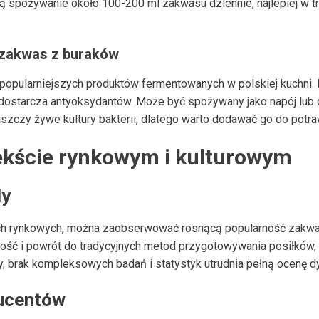
 spożywanie około 100-200 ml zakwasu dziennie, najlepiej w tr
 zakwas z buraków
jpopularniejszych produktów fermentowanych w polskiej kuchni.
 dostarcza antyoksydantów. Może być spożywany jako napój lub 
iszczy żywe kultury bakterii, dlatego warto dodawać go do potra
ekście rynkowym i kulturowym
dy
h rynkowych, można zaobserwować rosnącą popularność zakwas
ść i powrót do tradycyjnych metod przygotowywania posiłków, 
, brak kompleksowych badań i statystyk utrudnia pełną ocenę dy
ucentów