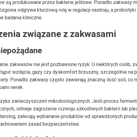
które są produkowane przez bakterie jelitowe. Ponadto zakwasy
ózgowa odgrywa kluczową rolę w regulacji nastroju, a probiotyk
e badania kliniczne.
czenia związane z zakwasami
niepożądane
anie zakwasów nie jest pozbawione ryzyk. U niektórych osób, z
ąpić wzdęcia, gazy czy dyskomfort brzuszny, szczególnie na
ety. Ponadto zakwasy często zawierają znaczną ilość soli, co
bami nerek.
yzyko zanieczyszczeń mikrobiologicznych. Jeśli proces ferment
nych, istnieje zagrożenie rozwoju szkodliwych bakterii lub pleśn
terolog, zalecają wybieranie produktów od sprawdzonych prod
zachowaniem zasad bezpieczeństwa.