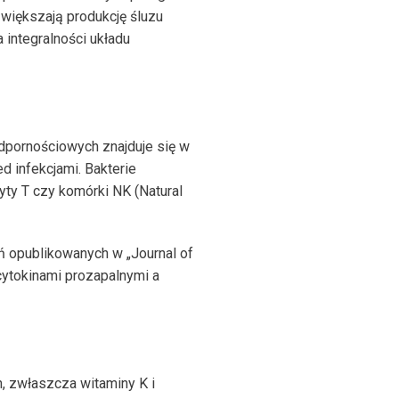
zwiększają produkcję śluzu
 integralności układu
dpornościowych znajduje się w
d infekcjami. Bakterie
yty T czy komórki NK (Natural
 opublikowanych w „Journal of
cytokinami prozapalnymi a
 zwłaszcza witaminy K i