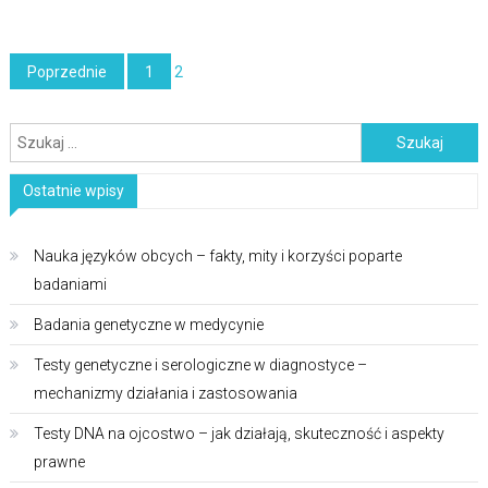
Stronicowanie
Poprzednie
1
2
wpisów
Szukaj:
Ostatnie wpisy
Nauka języków obcych – fakty, mity i korzyści poparte
badaniami
Badania genetyczne w medycynie
Testy genetyczne i serologiczne w diagnostyce –
mechanizmy działania i zastosowania
Testy DNA na ojcostwo – jak działają, skuteczność i aspekty
prawne